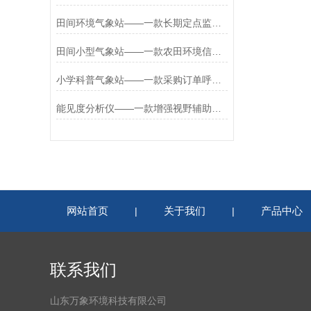
田间环境气象站——一款长期定点监测特定农田区域的田间农业气象监测站2025
田间小型气象站——一款农田环境信息监测系统2025全+境+派+送
小学科普气象站——一款采购订单呼呼涨的科普校园气象站设备
能见度分析仪——一款增强视野辅助的能见度检测系统2025全+境+派+送
网站首页
关于我们
产品中心
|
|
联系我们
山东万象环境科技有限公司