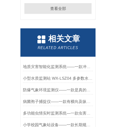
查看全部
相关文章
RELATED ARTICLES
地质灾害智能化监测系统——一款冲冲冲的地质灾害变形监测系统
小型水质监测站 WX-LSZ04 多参数水质监测站
防爆气象环境监测仪——一款是真的英雄的化工厂区防爆气象站
病菌孢子捕捉仪——一款有横向及纵向双轴电机的水稻孢子捕捉仪#万象环境
多功能虫情实时监测系统—一款虫害防控的高智能远程虫情监测系统2026+派+送
小学校园气象站设备——一款长期规划的校园数字气象站设备2025+派+送