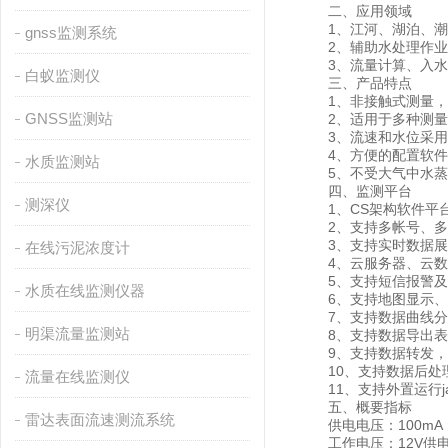
二、应用领域
1、江河、湖泊、潮汐
gnss监测系统
2、辅助水处理作业
3、流量计算、入水
白蚁监测仪
三、产品特点
1、非接触式测量，结
GNSS监测站
2、适用于多种测量条
3、流速和水位采用平
4、方便的配置软件，
水质监测站
5、不受大气中水蒸
四、监测平台
测深仪
1、CS架构软件平台
2、支持多帐号、多
3、支持实时数据展
在线污泥浓度计
4、云服务器、云数据
5、支持短信报警及
水质在线监测仪器
6、支持地图显示、
7、支持数据曲线分
明渠流量监测站
8、支持数据导出表
9、支持数据转发，HJ-
10、支持数据后处
流量在线监测仪
11、支持外置运行java
五、概要指标
雷达表面流速测流系统
供电电压：100mA（
工作电压：12V供