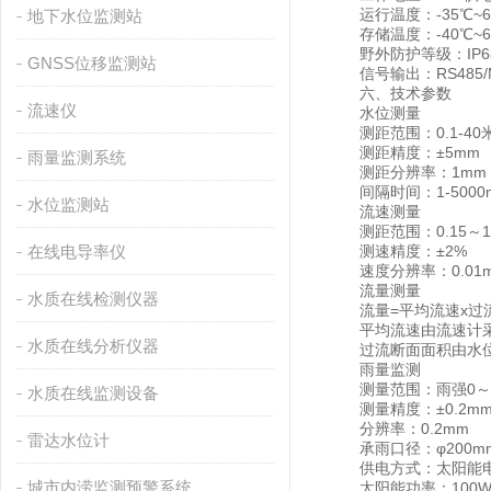
运行温度：-35℃~6
地下水位监测站
存储温度：-40℃~6
野外防护等级：IP6
GNSS位移监测站
信号输出：RS485/
六、技术参数
流速仪
水位测量
测距范围：0.1-40
测距精度：±5mm
雨量监测系统
测距分辨率：1mm
间隔时间：1-5000m
水位监测站
流速测量
测距范围：0.15～15
在线电导率仪
测速精度：±2%
速度分辨率：0.01m
流量测量
水质在线检测仪器
流量=平均流速x过流
平均流速由流速计采
水质在线分析仪器
过流断面面积由水位
雨量监测
测量范围：雨强0～4m
水质在线监测设备
测量精度：±0.2m
分辨率：0.2mm
雷达水位计
承雨口径：φ200m
供电方式：太阳能电
城市内涝监测预警系统
太阳能功率：100W