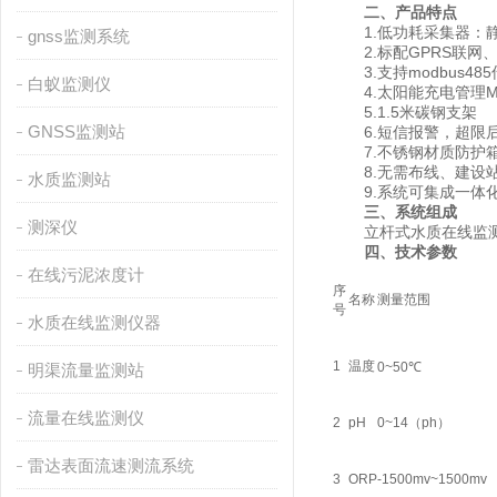
二、产品特点
1.低功耗采集器：静
gnss监测系统
2.标配GPRS联网
3.支持modbus48
白蚁监测仪
4.太阳能充电管理M
5.1.5米碳钢支架
GNSS监测站
6.短信报警，超限后
7.不锈钢材质防护箱，
8.无需布线、建设站
水质监测站
9.系统可集成一体化
三、系统组成
测深仪
立杆式水质在线监测系
四、技术参数
在线污泥浓度计
序
名称
测量范围
号
水质在线监测仪器
1
温度
0~50℃
明渠流量监测站
流量在线监测仪
2
pH
0~14（ph）
雷达表面流速测流系统
3
ORP
-1500mv~1500mv