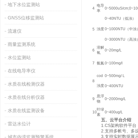
地下水位监测站
电导
4
0~5000uS/cm;0~10
率
GNSS位移监测站
0~40NTU（低浊）
浊度
0~1000NTU（中浊
5
流速仪
0~3000NTU（高浊
雨量监测系统
溶解
6
0~20mg/L
氧
水位监测站
7
氨氮
0~100mg/l
在线电导率仪
cod
0~500mg/ L
8
水质在线检测仪器
浊度
0~400NTU
悬浮
水质在线分析仪器
9
0~2000mg/L
物
叶绿
水质在线监测设备
10
0~400ug/L
素
五、云平台介绍
雷达水位计
1.CS架构软件平台
2.支持多帐号、多
3.支持实时数据展示
城市内涝监测预警系统