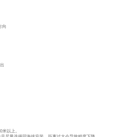
方向
出
0米以上。
并且尽量选择同海拔安装，距离过大会导致精度下降。