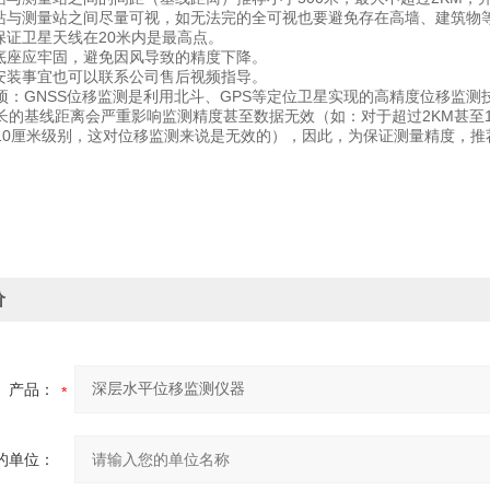
与测量站之间尽量可视，如无法完的全可视也要避免存在高墙、建筑物
证卫星天线在20米内是最高点。
座应牢固，避免因风导致的精度下降。
装事宜也可以联系公司售后视频指导。
GNSS位移监测是利用北斗、GPS等定位卫星实现的高精度位移监测
长的基线距离会严重影响监测精度甚至数据无效（如：对于超过2KM甚至
10厘米级别，这对位移监测来说是无效的），因此，为保证测量精度，推荐
价
产品：
的单位：