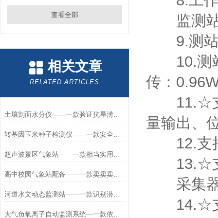
8.工作环境
查看全部
监测站
9.测站供
10.测站
相关文章
传：0.96
RELATED ARTICLES
11.☆
土壤剖面水分仪——一款验证抗旱涝技术的土壤剖面水分速测仪2025+派+送
量输出、
转基因玉米种子检测仪——一款安全管理的大豆转基因快速检测仪2026+派+送
12.支持
超声波景区气象站——一款相当实用的五要素超声波气象站#2022已更新
13.☆支
高中校园气象站配备——一款卖卖卖的校园气象站直送2024全+境+派+送
采集器
河道水文动态监测站——一款识别潜在风险的小流域水文监测站2025+派+送
14.☆支
大气负氧离子自动监测系统—一款依据的景区负氧离子环境监测系统2025+派+送