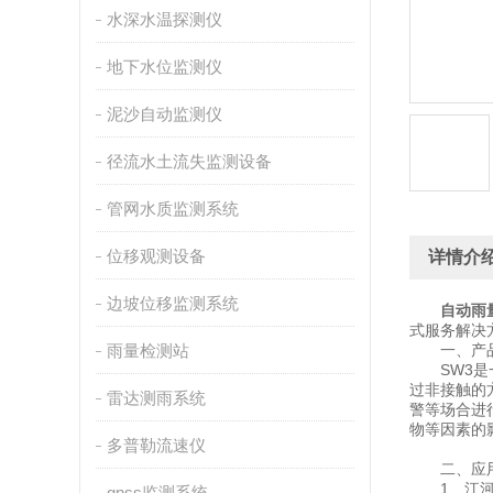
水深水温探测仪
地下水位监测仪
泥沙自动监测仪
径流水土流失监测设备
管网水质监测系统
位移观测设备
详情介
边坡位移监测系统
自动雨
式服务解决
雨量检测站
一、产品
SW3是一
过非接触的
雷达测雨系统
警等场合进
物等因素的
多普勒流速仪
二、应用
1、江河、
gnss监测系统