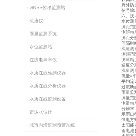
野外防护等
GNSS位移监测站
信号输出：R
六、技术
流速仪
水位测
测距范围：
测距精度
雨量监测系统
测距分辨
间隔时间：1
水位监测站
流速测
测距范围：0
在线电导率仪
测速精度
速度分辨率：
流量测
水质在线检测仪器
流量=平均
平均流速由
水质在线分析仪器
过流断面
雨量监
测量范围：
水质在线监测设备
测量精度：
分辨率：0
雷达水位计
承雨口径：
供电方式：
城市内涝监测预警系统
太阳能功率
蓄电池参数：