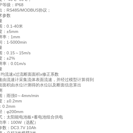
级：IP68
S485/MODBUS协议；
参数
量
0.1-40米
：±5mm
率：1mm
-5000min
量
.15～15m/s
：±2%
0.01m/s
量
流速x过流断面面积x修正系数
流速计采集流体表面流速，并经过模型计算得到
面积由水位计测得的水位以及断面信息算出
测
雨强0～4mm/min
±0.2mm
.2mm
φ200mm
太阳能电池板+蓄电池组合供电
：100W（选配）
DC3.7V 10Ah