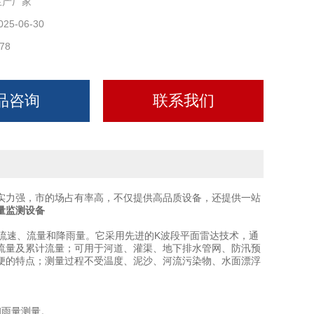
生产厂家
025-06-30
78
品咨询
联系我们
实力强，市的场占有率高，不仅提供高品质设备，还提供一站
量监测设备
流速、流量和降雨量。它采用先进的K波段平面雷达技术，通
流量及累计流量；可用于河道、灌渠、地下排水管网、防汛预
便的特点；测量过程不受温度、泥沙、河流污染物、水面漂浮
雨量测量。