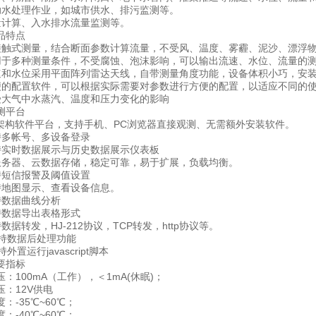
处理作业，如城市供水、排污监测等。
计算、入水排水流量监测等。
特点
式测量，结合断面参数计算流量，不受风、温度、雾霾、泥沙、漂浮物
多种测量条件，不受腐蚀、泡沫影响，可以输出流速、水位、流量的测
水位采用平面阵列雷达天线，自带测量角度功能，设备体积小巧，安
配置软件，可以根据实际需要对参数进行方便的配置，以适应不同的使
气中水蒸汽、温度和压力变化的影响
平台
构软件平台，支持手机、PC浏览器直接观测、无需额外安装软件。
多帐号、多设备登录
时数据展示与历史数据展示仪表板
器、云数据存储，稳定可靠，易于扩展，负载均衡。
短信报警及阈值设置
地图显示、查看设备信息。
数据曲线分析
数据导出表格形式
转发，HJ-212协议，TCP转发，http协议等。
持数据后处理功能
置运行javascript脚本
指标
100mA（工作），＜1mA(休眠)；
12V供电
-35℃~60℃；
-40℃~60℃；