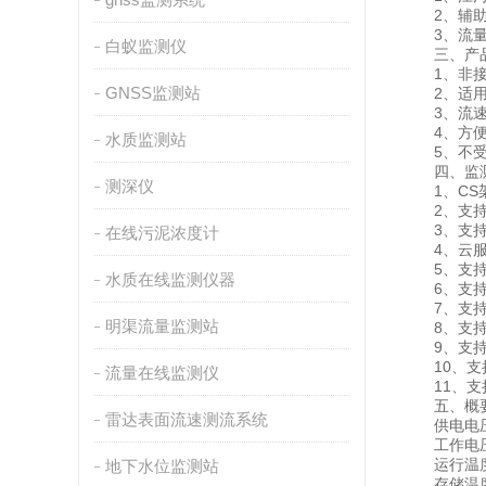
2、辅助水
3、流量
白蚁监测仪
三、产品
1、非接触
GNSS监测站
2、适用于
3、流速和
4、方便的
水质监测站
5、不受大
四、监测
测深仪
1、CS架
2、支持
3、支持实
在线污泥浓度计
4、云服务
5、支持
水质在线监测仪器
6、支持
7、支持
明渠流量监测站
8、支持
9、支持数据
10、支
流量在线监测仪
11、支持外
五、概要
雷达表面流速测流系统
供电电压：
工作电压：
运行温度：
地下水位监测站
存储温度：