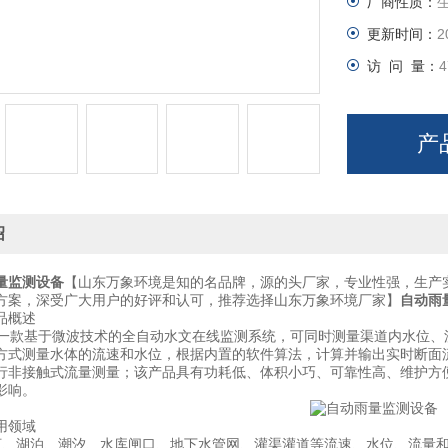
厂商性质：
更新时间：
2
访 问 量：
4
产
绍
量监测设备
【山东万象环境是知的名品牌，源的头厂家，专业性强，生产
方案，深受广大用户的好评和认可，推荐选择山东万象环境厂家】
自动雨
概述
款基于微波技术的全自动水文在线监测系统，可同时测量渠道内水位、
方式测量水体的流速和水位，根据内置的软件算法，计算并输出实时断面
行非接触式流量测量；该产品具有功耗低、体积小巧、可靠性高、维护方
影响。
领域
湖泊、潮汐、水库闸口、地下水管网、灌渠灌道等流速、水位、流量和