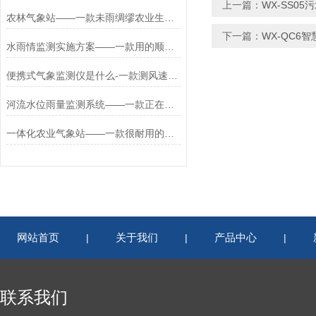
上一篇：
WX-SS0
农林气象站——一款未雨绸缪农业生态气象站
下一篇：
WX-QC6
水雨情监测实施方案——一款用的顺手水库雨水监测系统2023发货很快
便携式气象监测仪是什么-一款测风速的便携式气象站多少钱#2024(万象+全国）
河流水位雨量监测系统——一款正在发货WX-LDSW02雨量水位监测站
一体化农业气象站——一款很耐用的农业环境多功能自动气象站2023已更新
网站首页
关于我们
产品中心
|
|
|
联系我们