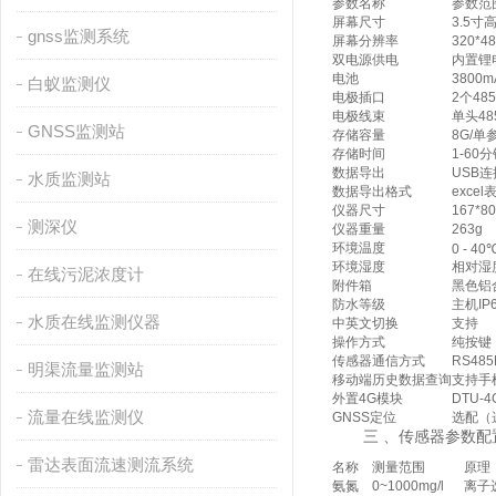
参数名称
参数范
屏幕尺寸
3.5
gnss监测系统
屏幕分辨率
320*4
双电源供电
内置锂电
电池
3800
白蚁监测仪
电极插口
2个48
电极线束
单头4
GNSS监测站
存储容量
8G/单
存储时间
1-60
数据导出
USB
水质监测站
数据导出格式
exc
仪器尺寸
167*8
测深仪
仪器重量
263g
环境温度
0 - 40
环境湿度
相对湿度
在线污泥浓度计
附件箱
黑色铝
防水等级
主机IP6
水质在线监测仪器
中英文切换
支持
操作方式
纯按键
传感器通信方式
RS48
明渠流量监测站
移动端历史数据查询
支持手
外置4G模块
DTU-
流量在线监测仪
GNSS定位
选配（
三 、传感器参数配
雷达表面流速测流系统
名称
测量范围
原理
氨氮
0~1000mg/l
离子