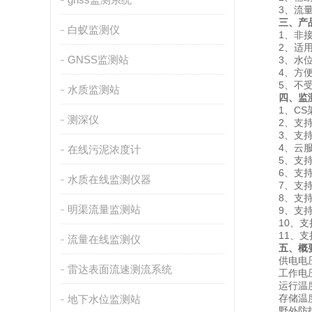
3、流量
三、产
白蚁监测仪
1、非接触
2、适用于
GNSS监测站
3、水位采
4、方便的
5、不受大
水质监测站
四、监
1、CS架
测深仪
2、支持
3、支持实
4、云服务
在线污泥浓度计
5、支持
6、支持
水质在线监测仪器
7、支持
8、支持
明渠流量监测站
9、支持数据
10、支
11、支持外
流量在线监测仪
五、概
供电电压：
雷达表面流速测流系统
工作电压：
运行温度：
存储温度：
地下水位监测站
野外防护等