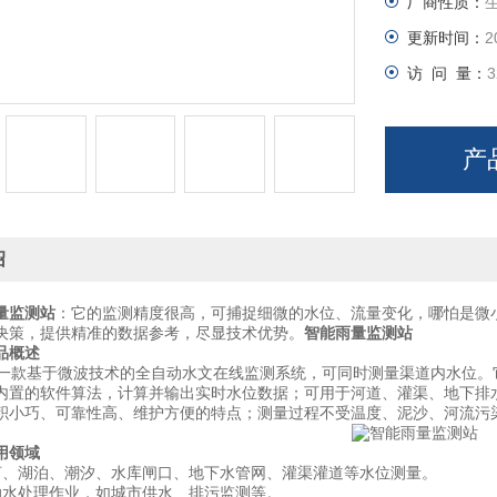
厂商性质：
更新时间：
2
访 问 量：
3
产
绍
量监测站
：它的监测精度很高，可捕捉细微的水位、流量变化，哪怕是微
决策，提供精准的数据参考，尽显技术优势。
智能雨量监测站
品概述
款基于微波技术的全自动水文在线监测系统，可同时测量渠道内水位。
内置的软件算法，计算并输出实时水位数据；可用于河道、灌渠、地下排
积小巧、可靠性高、维护方便的特点；测量过程不受温度、泥沙、河流污
用领域
湖泊、潮汐、水库闸口、地下水管网、灌渠灌道等水位测量。
处理作业，如城市供水、排污监测等。