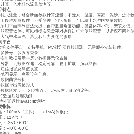
计算、入水排水流量监测等。
品特点
式测量，结合断面参数计算流量，不受风、温度、雾霾、泥沙、漂浮物
多种测量条件，不受腐蚀、泡沫影响，可以输出水位的测量数据。
用平面阵列雷达天线，自带测量角度功能，设备体积小巧，安装方便
配置软件，可以根据实际需要对参数进行方便的配置，以适应不同的使
气中水蒸汽、温度和压力变化的影响
测平台
构软件平台，支持手机、PC浏览器直接观测、无需额外安装软件。
多帐号、多设备登录
时数据展示与历史数据展示仪表板
器、云数据存储，稳定可靠，易于扩展，负载均衡。
短信报警及阈值设置
地图显示、查看设备信息。
数据曲线分析
数据导出表格形式
转发，HJ-212协议，TCP转发，http协议等。
持数据后处理功能
置运行javascript脚本
要指标
100mA（工作），＜1mA(休眠)；
12V供电
-35℃~60℃；
-40℃~60℃；
级：IP68