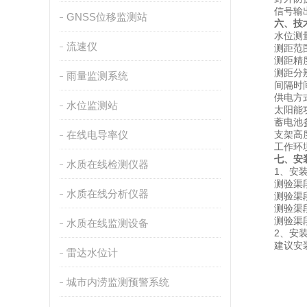
信号输出：R
GNSS位移监测站
六、技
水位测
流速仪
测距范围：
测距精度
测距分辨
雨量监测系统
间隔时间：1
供电方式：
水位监测站
太阳能功率
蓄电池参数：
在线电导率仪
支架高度：
工作环境：
七、安
水质在线检测仪器
1、安装
测验渠段内
水质在线分析仪器
测验渠段
测验渠段
测验渠段
水质在线监测设备
2、安装
建议安装高
雷达水位计
城市内涝监测预警系统