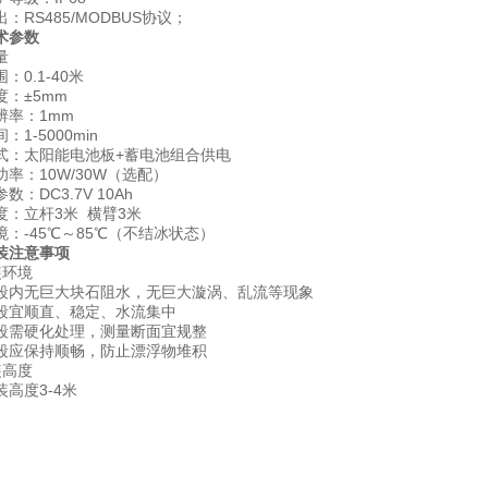
S485/MODBUS协议；
术参数
量
0.1-40米
：±5mm
率：1mm
-5000min
太阳能电池板+蓄电池组合供电
：10W/30W（选配）
DC3.7V 10Ah
立杆3米 横臂3米
-45℃～85℃（不结冰状态）
装注意事项
环境
无巨大块石阻水，无巨大漩涡、乱流等现象
宜顺直、稳定、水流集中
需硬化处理，测量断面宜规整
应保持顺畅，防止漂浮物堆积
高度
度3-4米