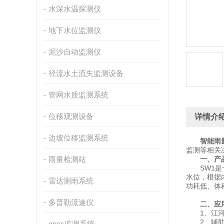
水深水温探测仪
地下水位监测仪
泥沙自动监测仪
径流水土流失监测设备
管网水质监测系统
位移观测设备
详情介
边坡位移监测系统
智能雨
监测等相关
雨量检测站
一、产
SW1是一
水位，根据
雷达测雨系统
功耗低、体
多普勒流速仪
二、应
1、江河、
2、辅助水
gnss监测系统