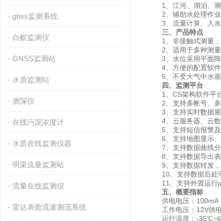
1、江河、湖泊、潮汐
2、辅助水处理作业
gnss监测系统
3、流量计算、入水
三、产品特点
白蚁监测仪
1、非接触式测量，结
2、适用于多种测量条
GNSS监测站
3、水位采用平面阵列
4、方便的配置软件，
5、不受大气中水蒸
水质监测站
四、监测平台
1、CS架构软件平台
测深仪
2、支持多帐号、多
3、支持实时数据展
4、云服务器、云数据
在线污泥浓度计
5、支持短信报警及
6、支持地图显示、
水质在线监测仪器
7、支持数据曲线分
8、支持数据导出表
明渠流量监测站
9、支持数据转发，HJ-
10、支持数据后处
11、支持外置运行java
流量在线监测仪
五、概要指标
供电电压：100mA（
雷达表面流速测流系统
工作电压：12V供
运行温度：-35℃~6