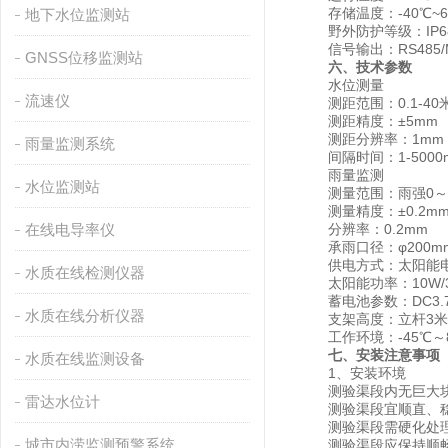
存储温度：-40℃~6
地下水位监测站
野外防护等级：IP6
信号输出：RS485/
GNSS位移监测站
六、技术参数
水位测量
流速仪
测距范围：0.1-40
测距精度：±5mm
测距分辨率：1mm
雨量监测系统
间隔时间：1-5000m
雨量监测
水位监测站
测量范围：雨强0～4m
测量精度：±0.2m
在线电导率仪
分辨率：0.2mm
承雨口径：φ200m
供电方式：太阳能电
水质在线检测仪器
太阳能功率：10W/
蓄电池参数：DC3.7V
水质在线分析仪器
支架高度：立杆3米 
工作环境：-45℃～
七、安装注意事项
水质在线监测设备
1、安装环境
测验渠段内无巨大块
雷达水位计
测验渠段宜顺直、稳
测验渠段需硬化处理
城市内涝监测预警系统
测验渠段应保持顺畅