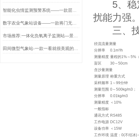
5、稳定
智能化虫情监测预警系统——一款层出不穷的虫情自动监测灯2023发货太快
扰能力强
数字农业气象站设备——一款将门无犬子的果园小气候监测仪器
三、技
市场推荐:一体化负氧离子监测站—景区一目了然(采购/推荐)
径流流量测量
田间微型气象站-一款一看就很美观的固定式综合气象站@直送2024全+境+派+送
分辨率
0.1m³/h
测量精度
量程的1%～5%
盲区
30～50cm
含沙量测量
测量原理
称重方式
采样频率
1～99分钟
测量范围
0～500kg/m3；
分辨率
0.01kg/m3
测量精度
＜10%
一般指标
通讯方式
RS485
工作电源
DC12V
设备功率
＜15W
工作环境
温度：0(不结冰)