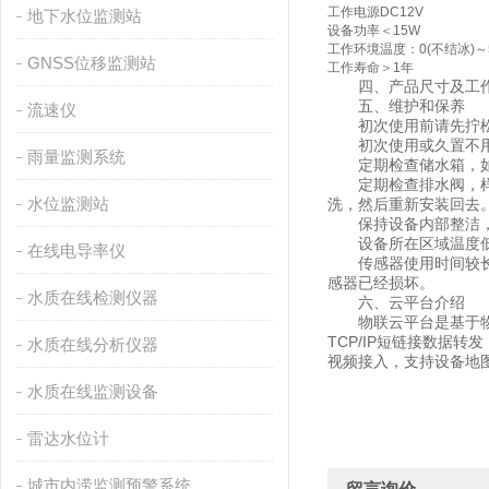
工作电源
DC12V
地下水位监测站
设备功率
＜15W
工作环境
温度：0(不结冰)～
GNSS位移监测站
工作寿命
＞1年
四、产品尺寸及工作
五、维护和保养
流速仪
初次使用前请先拧松
初次使用或久置不用
雨量监测系统
定期检查储水箱，如有
定期检查排水阀，样品
水位监测站
洗，然后重新安装回去
保持设备内部整洁，
设备所在区域温度低
在线电导率仪
传感器使用时间较长出
感器已经损坏。
水质在线检测仪器
六、云平台介绍
物联云平台是基于物联网
TCP/IP短链接数据
水质在线分析仪器
视频接入，支持设备地
水质在线监测设备
雷达水位计
城市内涝监测预警系统