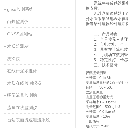
系统将各传感器采集的
据支撑。
gnss监测系统
泥沙含量传感器工作流
分水管采集到地表水体
白蚁监测仪
据送给处理器经处理后
GNSS监测站
二、产品特点
1、全天候无人值守，
2、市电供电，全天
水质监测站
3、具有在计算机软件
4、可现场在数据管理
测深仪
5、稳定性好，传感器
三、技术指标
在线污泥浓度计
径流流量测量
分辨率
0.1m³/h
水质在线监测仪器
测量精度
量程的1%～5%
盲区
30～50cm
含沙量测量
明渠流量监测站
测量原理
称重方式
采样频率
1～99分钟
测量范围
0～500kg/m3；
流量在线监测仪
分辨率
0.01kg/m3
测量精度
＜10%
雷达表面流速测流系统
一般指标
通讯方式
RS485