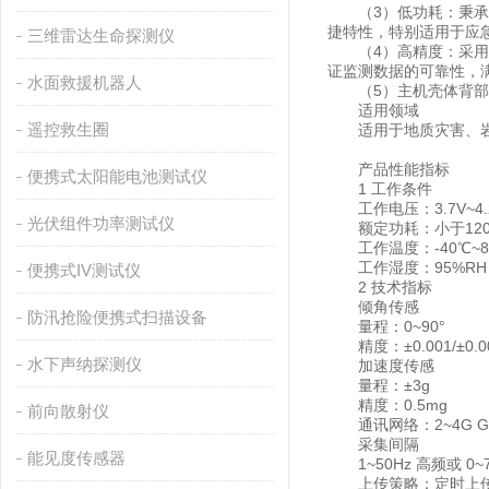
（3）低功耗：秉承高
捷特性，特别适用于应
三维雷达生命探测仪
（4）高精度：采用现
证监测数据的可靠性，
水面救援机器人
（5）主机壳体背部热
适用领域
遥控救生圈
适用于地质灾害、岩土
产品性能指标
便携式太阳能电池测试仪
1 工作条件
工作电压：3.7V~4.
光伏组件功率测试仪
额定功耗：小于120 m
工作温度：-40℃~8
工作湿度：95%RH
便携式IV测试仪
2 技术指标
倾角传感
防汛抢险便携式扫描设备
量程：0~90°
精度：±0.001/±0.00
水下声纳探测仪
加速度传感
量程：±3g
精度：0.5mg
前向散射仪
通讯网络：2~4G GPRS
采集间隔
能见度传感器
1~50Hz 高频或 0~
上传策略：定时上传