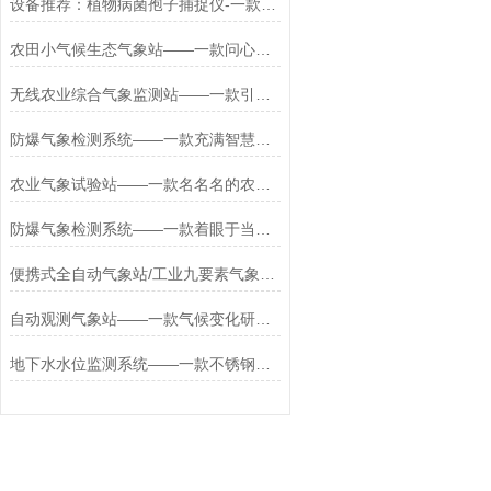
设备推荐：植物病菌孢子捕捉仪-一款麻雀啄食着盛夏的新型全自动孢子捕捉仪
农田小气候生态气象站——一款问心无愧的智能农田自动气象站2023发货很快
无线农业综合气象监测站——一款引人注目的大田农业气象站2023发货很快
防爆气象检测系统——一款充满智慧的防爆气象站监测方案
农业气象试验站——一款名名名的农田气象监测站直送2024全+境+派+送
防爆气象检测系统——一款着眼于当下的防爆监测设备
便携式全自动气象站/工业九要素气象观测站+环保耐用+2024支持定制！
自动观测气象站——一款气候变化研究的多要素自动气象站2025全+境+派+送
地下水水位监测系统——一款不锈钢材质的地下水位动态监测仪2026+派+送