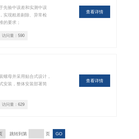
于先验中误差和实测中误
查看详情
，实现粗差剔除、异常检
准的要求；
访问量：
590
装螺母并采用贴合式设计，
查看详情
式安装，整体安装部署简
访问量：
629
页
跳转到第
页