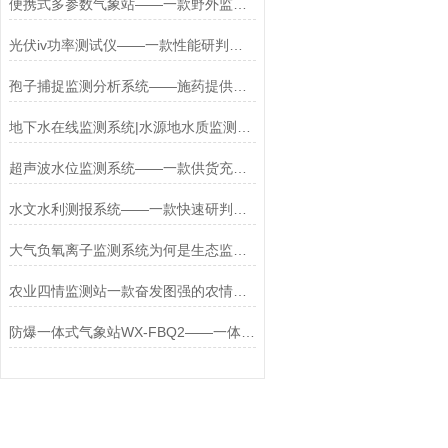
便携式多参数气象站——一款野外监测无忧的应急自动气象站2024全+境+派+送
光伏iv功率测试仪——一款性能研判的光伏iv组件测试仪2026+派+送
孢子捕捉监测分析系统——施药提供支持的孢子自动捕捉分析系统@万象推送
地下水在线监测系统|水源地水质监测系统-（万象工厂）2024#支持+定+制+
超声波水位监测系统——一款供货充足的水库水位水质监测系统2023发货快
水文水利测报系统——一款快速研判水情的水文动态观测系统2026+派+送
大气负氧离子监测系统为何是生态监测刚需设备
农业四情监测站一款奋发图强的农情监测系统(2024全+境/派+送/直+达)
防爆一体式气象站WX-FBQ2——一体式防爆气象站