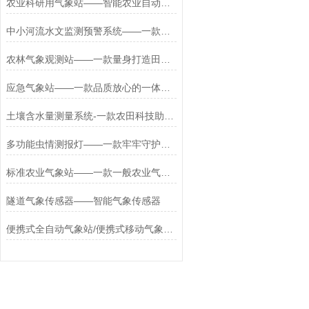
农业科研用气象站——智能农业自动气象站WX-NY7
中小河流水文监测预警系统——一款发货正当时WX-LDSW04水位雨量监测系统
农林气象观测站——一款量身打造田间小气候自动观测站2024全+境+派+送
应急气象站——一款品质放心的一体化气象监测设备#2022已更新
土壤含水量测量系统-一款农田科技助手土壤墒情与旱情监测仪2024全+境+派+送
多功能虫情测报灯——一款牢牢守护的识别虫情测报灯2026+派+送
标准农业气象站——一款一般农业气象站2025全+境+派+送
隧道气象传感器——智能气象传感器
便携式全自动气象站/便携式移动气象站+安全可靠+2024支持定制！