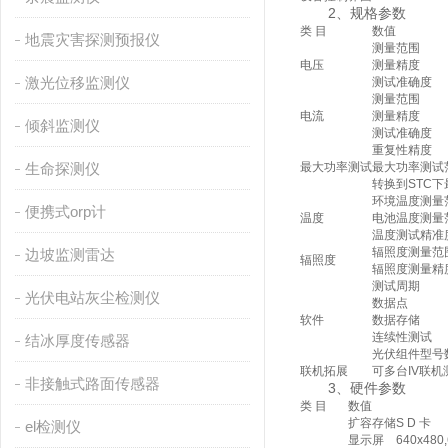
2、规格参数
类 目
数值
地震灾害探测预报仪
测量范围
电压
测量精度
激光位移监测仪
测试准确度
测量范围
电流
测量精度
倾斜监测仪
测试准确度
重复性精度
生命探测仪
最大功率测试
最大功率测试
转换到STC
环境温度测量
便携式orp计
温度
电池温度测量
温度测试精准
辐照度测量范
边坡监测雷达
辐照度
辐照度测量精
测试周期
光伏电站灰尘检测仪
数据点
软件
数据存储
连续性测试
结冰厚度传感器
光伏组件型号
联机拓展
可多台IV联机
非接触式路面传感器
3、硬件参数
类 目
数值
扩容存储
S D 卡
el检测仪
显示屏
640x480