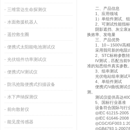
二、产品信息
三维雷达生命探测仪
1、应⽤领域
1）单组件测试、组
水面救援机器人
2、可测试性能指标
阴影遮挡、灰尘衰减、
遥控救生圈
换效率、发电量
三、产品优势
1、10～1500V⾼
便携式太阳能电池测试仪
采⽤我司新的电阻式测试
2、STC标称参数转
光伏组件功率测试仪
IV测试，匹配当前9
准的知悉组件真实参数
3、组串测试
便携式IV测试仪
光伏电站组串测试可快
4、单组件测试
防汛抢险便携式扫描设备
便携式IV曲线测试仪具
测。
水下声纳探测仪
测试仪提供⾼达400点
5、国标⾏业基准
设备符合国际与⾏业
前向散射仪
◎IEC 61215-2
◎IEC 61646-2
能见度传感器
◎CGC/GF003.1
◎GB4793.1-200