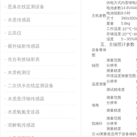
供电方式
内置锂电
恶臭在线监测设备
电池参数
14.8V/4
电池续航
8小时
主机参数
尺寸
390x300
水质传感器
重量
5.8kg
工作温度
-10°℃~5
云高仪
存储温度
-20°℃~6
湿度
5～95%
五、主辐照计参数
紫外辐射传感器
设备整体
图
光合有效辐射表
测量范围
辐照
分辨率
测量精度
水质检测仪
环境温度测量范围
分辨率
温度测量
二次供水在线监测设备
测试精准度
测量范围
水质悬浮物传感器
分辨率
倾角
测量精度
水质氨氮变送器
测量范围
指南针
分辨率
溶解氧传感器
测量精度
注:a)测量值适用于设备倾斜度