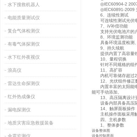
◎IEC60904-2 2
水下搜救机器人
◎IEC60891-20
6、连续性测试
电能质量测试仪
可连续性测试光伏电池
7、iV补偿功能
复合气体检测仪
⽀持光伏电池⽚的户外
8、环境监测功能
具备环境温度检测、电
有毒气体探测仪
9、持久续航
提供内置了⾼容量锂电
水下红外夜视仪
10、量程切换
针对不同规格的组件/
浪高仪
11、⾼扩容
内机可靠储存超过20
12、光伏组件修正
雷达生命探测仪
内置丰富的太阳能电池
能可⼿动添加。
红外热成像仪
13、⾼压隔离设计
设备内部具备⾼压隔壁
14、触屏⾯板操作
漏电探测仪
主机操作⾯板采⽤触屏
四、主机参数
地质灾害应急救援装备
1、整体参数
设备整体图
余震监测仪
设备控制界面