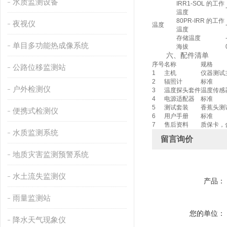
水质监测设备
IRR1-SOL 的工作
温度
80PR-IRR 的工作
夜视仪
温度
温度
存储温度
单目多功能热成像系统
海拔
六、配件清单
序号
名称
规格
公路位移监测站
1
主机
仪器测试
2
辐照计
标准
户外检测仪
3
温度探头套件
温度传感
4
电源适配器
标准
5
测试套装
香蕉头测
便携式检测仪
6
用户手册
标准
7
售后资料
质保卡，
水质监测系统
留言询价
地质灾害监测预警系统
水土流失监测仪
产品：
雨量监测站
您的单位：
降水天气现象仪