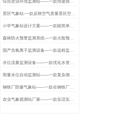
综合农业环境监测站——一款用途很多的农业自动气象监测站#2022已更新
景区气象站-一款反映空气质量景区空气负氧离子监测仪2024全+境+派+送
小学气象站设计方案——一款能简单安装的学校气象观测站2023已更新
森林防火预警监测系统—一款火险预警信号的智慧森林防火监测系统2026+派+送
国产负氧离子监测设备—一款远程监控与管理的野外负氧离子监测设备+派+送
水位流量监测设备——一款优化水资源配置的水位自动化监测设备2025+派+送
雨量水位自动监测站——一款复杂测量条件的水位智能自动监测站2026+派+送
钢铁厂防爆气象站——一款在钢铁厂用的防爆用来监测气象站2023发货很快
农业气象观测站厂家——一款实话实说真的好用农田自动气象站2023已更新