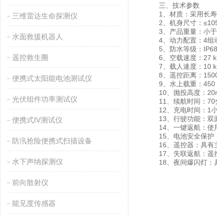
三、技术参数
1、材质：采用长寿命
三维雷达生命探测仪
2、机身尺寸：≤1050m
3、产品重量：小于1
水面救援机器人
4、动力配置：4组
5、防水等级：IP6
遥控救生圈
6、空载速度：27 km
7、载人速度：10 km
8、遥控距离：150
便携式太阳能电池测试仪
9、水上载重：450 
10、抛投高度：20
光伏组件功率测试仪
11、续航时间：70
12、充电时间：1
13、行驶功能：双
便携式IV测试仪
14、一键返航：使用
15、电池安全保护：
防汛抢险便携式扫描设备
16、遥控器：具有主
17、失联返航：遥控
水下声纳探测仪
18、夜间爆闪灯：
前向散射仪
能见度传感器