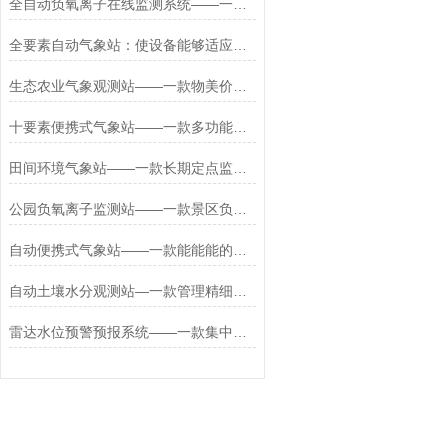
全自动负氧离子在线监测系统——一款大气负氧离子监测站2025全+境+派+送
全要素自动气象站：使设备能够适应各种复杂应用环境的需求
生态农业气象观测站——一款物美价廉的农业小气候观测站2023已更新
十要素便携式气象站——一款多功能的便携式多要素气象站#2022已更新
田间环境气象站——一款长期定点监测特定农田区域的田间农业气象监测站2025
公园负氧离子监测站——一款景区负氧离子检测设备2025全+境+派+送
自动便携式气象站——一款能能能的小型便携式自动气象站2024全+境+派+送
自动土壤水分观测站—一款管理精细化水平的自动土壤墒情监测站系统+派+送
雷达水位预警预报系统——一款集中管理的雷达水位一体化监测系统2026+派+送