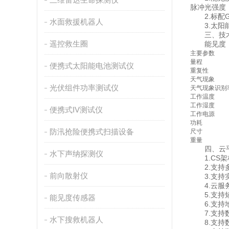
脉冲光强度，
2.标配G
水面救援机器人
3.太阳能
三、技术
遥控救生圈
能见度：测量原
主要参数
量程
便携式太阳能电池测试仪
重复性
天气现象
光伏组件功率测试仪
天气现象识别
工作温度
工作湿度
便携式IV测试仪
工作电源
功耗
防汛抢险便携式扫描设备
尺寸
重量
四、云平
水下声纳探测仪
1.CS架
2.支持多
前向散射仪
3.支持实
4.云服务
5.支持短
能见度传感器
6.支持地
7.支持数
水下搜救机器人
8.支持数