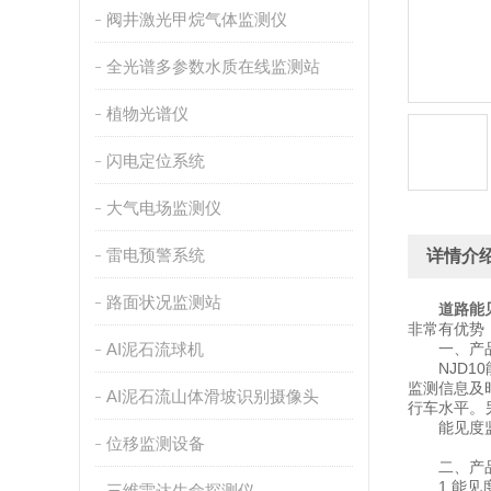
阀井激光甲烷气体监测仪
全光谱多参数水质在线监测站
植物光谱仪
闪电定位系统
大气电场监测仪
雷电预警系统
详情介
路面状况监测站
道路能
非常有优势
AI泥石流球机
一、产品
NJD10
监测信息及
AI泥石流山体滑坡识别摄像头
行车水平。
能见度监测
位移监测设备
二、产品
1.能见度
三维雷达生命探测仪