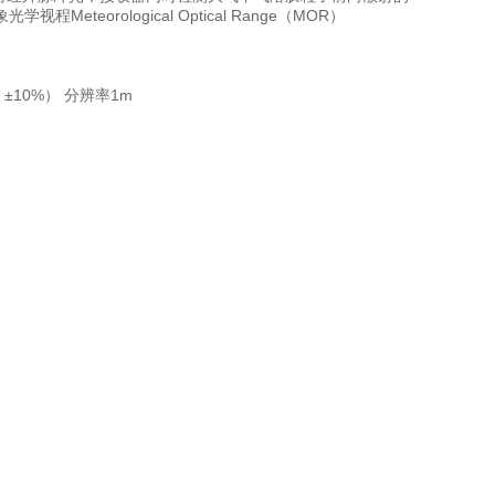
rological Optical Range（MOR）
 ±10%） 分辨率1m