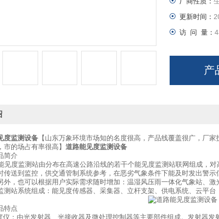
厂商性质：
更新时间：
2
访 问 量：
4
产
绍
见度监测设备
【山东万象环境市场知的名度很高，产品线覆盖很广，厂家
，市的场占有率很高】
道路能见度监测设备
简介
能见度监测站由分布在高速公路沿线的若干个能见度监测站联网组成，对
时传送到监控，供交通管制系统参考，在恶劣气象条件下能及时发出警示
另外，也可以根据用户实际需求随时增加：温湿风压雨一体化气象站、激
站系统组成：能见度传感器、采集器、立杆支架、供电系统、云平台
特点
仪：由光发射器、光接收器及微处理控制器等主要部件组成。发射器发