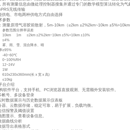
所有测量信息由微处理控制器搜集并通过专门的数学模型算法转化为气象光学视程Meteo
PRS无线传输
供电、市电两种供电方式自由选择
参数
理气溶胶前散射，5m-10km（≤2km ±2%2km~10km ±5%>10km
参数范围
分辨率
误差
10km
1m
≤2km ±2%2km~10km ±5%>10km ±10%
≤4%
雾、雨、雪、混合降水、晴
率
≥95%
-40~60℃
0~100%RH
12~24V
1W
610x230x360mm(长 x 宽 x 高)
≤10kg
台介绍
构软件平台，支持手机、PC浏览器直接观测、无需额外安装软件。
帐号、多设备登录
时数据展示与历史数据展示仪表板
器、云数据存储，稳定可靠，易于扩展，负载均衡。
信报警及阈值设置
图显示、查看设备信息。
据曲线分析
据导出表格形式