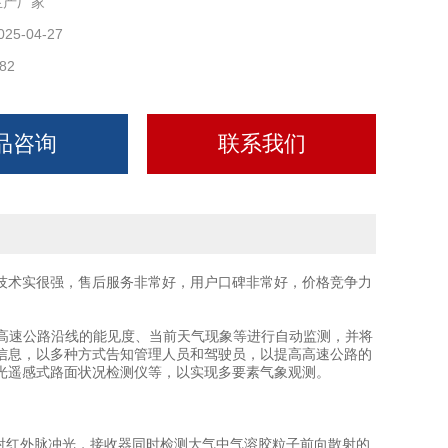
生产厂家
025-04-27
82
品咨询
联系我们
技术实很强，售后服务非常好，用户口碑非常好，价格竞争力
高速公路沿线的能见度、当前天气现象等进行自动监测，并将
信息，以多种方式告知管理人员和驾驶员，以提高高速公路的
光遥感式路面状况检测仪等，以实现多要素气象观测。
射红外脉冲光，接收器同时检测大气中气溶胶粒子前向散射的