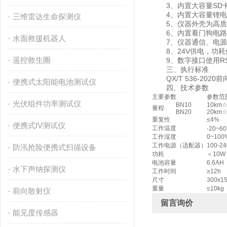
3、内置大容量SD卡
4、内置大容量锂电
三维雷达生命探测仪
5、仪器外壳为高质量
6、内置看门狗电路
水面救援机器人
7、仪器通信、电源接
8、24V供电，功耗
遥控救生圈
9、数字接口使用RS
三、执行标准
QX/T 536-202
便携式太阳能电池测试仪
四、技术参数
主要参数
参数范
光伏组件功率测试仪
BN10
10km
量程
BN20
20km
重复性
≤4%
便携式IV测试仪
工作温度
-20~6
工作湿度
0~100
工作电源（适配器）
100-2
防汛抢险便携式扫描设备
功耗
＜10W
电池容量
6.6AH
水下声纳探测仪
工作时间
≥12h
尺寸
300x1
重量
≤10kg
前向散射仪
留言询价
能见度传感器