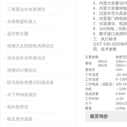
3、内置大容量SD卡
4、内置大容量锂电
三维雷达生命探测仪
5、仪器外壳为高质量
6、内置看门狗电路
水面救援机器人
7、仪器通信、电源接
8、24V供电，功耗
遥控救生圈
9、数字接口使用RS
三、执行标准
QX/T 536-202
便携式太阳能电池测试仪
四、技术参数
主要参数
参数范
光伏组件功率测试仪
BN10
10km
量程
BN20
20km
便携式IV测试仪
重复性
≤4%
工作温度
-20~6
工作湿度
0~100
防汛抢险便携式扫描设备
工作电源（适配器）
100-2
功耗
＜10W
电池容量
6.6AH
水下声纳探测仪
工作时间
≥12h
尺寸
300x1
前向散射仪
重量
≤10kg
留言询价
能见度传感器