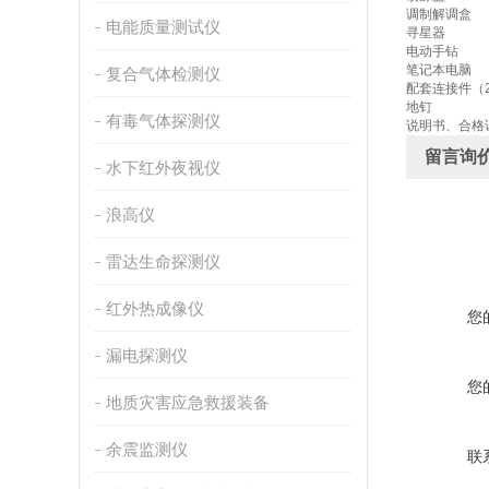
调制解调盒
电能质量测试仪
寻星器
电动手钻
笔记本电脑
复合气体检测仪
配套连接件（
地钉
有毒气体探测仪
说明书、合格
留言询
水下红外夜视仪
浪高仪
雷达生命探测仪
红外热成像仪
您
漏电探测仪
您
地质灾害应急救援装备
余震监测仪
联