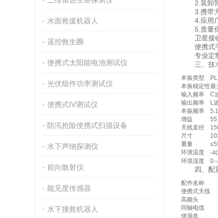
2.装卸简
3.携带方
水面救援机器人
4.应用广
5.质量保
卫星接收专
遥控救生圈
便携式手持
专业定制便
便携式太阳能电池测试仪
三、技术
本振类型
P
光伏组件功率测试仪
本振稳定性
最
输入频率
C波
输出频率
L
便携式IV测试仪
本振频率
5.
增益
5
防汛抢险便携式扫描设备
天线直径
15
尺寸
10
重量
≤5
水下声纳探测仪
环境温度
-
环境湿度
0
前向散射仪
四、配置
配件名称
能见度传感器
便携式天线
高频头
同轴电缆
水下搜救机器人
馈源盘