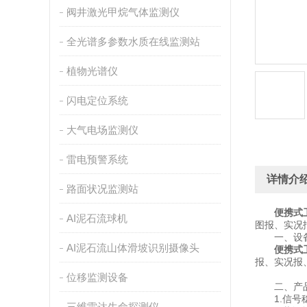
阀井激光甲烷气体监测仪
全光谱多参数水质在线监测站
植物光谱仪
闪电定位系统
大气电场监测仪
雷电预警系统
详情介
路面状况监测站
便携式
AI泥石流球机
图报、实况
一、设备
AI泥石流山体滑坡识别摄像头
便携式
报、实况报
位移监测设备
二、产品
1.信号稳
三维雷达生命探测仪