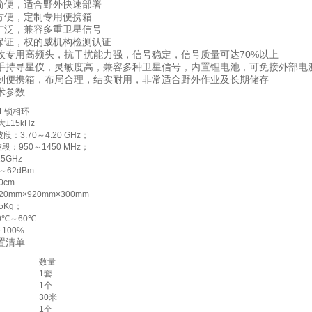
便，适合野外快速部署
便，定制专用便携箱
泛，兼容多重卫星信号
证，权的威机构检测认证
用高频头，抗干扰能力强，信号稳定，信号质量可达70%以上
寻星仪，灵敏度高，兼容多种卫星信号，内置锂电池，可免接外部电
携箱，布局合理，结实耐用，非常适合野外作业及长期储存
参数
LL锁相环
大±15kHz
段：3.70～4.20 GHz；
波段：950～1450 MHz；
15GHz
5～62dBm
0cm
20mm×920mm×300mm
5Kg；
40℃～60℃
～100%
清单
数量
1套
1个
30米
1个