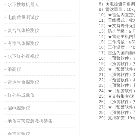
8）★电控俯仰角调节：
水下搜救机器人
9）雷达重量：10k
10）★雷达内置定位
电能质量测试仪
11）天线模式：收发
12）★支持野外无
复合气体检测仪
13）防护等级：≥IP
14）★雷达主机内置
15）工作海拔：≥50
有毒气体探测仪
16）工作温度：-40℃
17）雷达为国内自
水下红外夜视仪
18）（预警软件）支
19）（预警软件）支
浪高仪
20）★（预警软件）
21）（预警软件）数
22）（预警软件）具
雷达生命探测仪
23）（预警软件）具
24）★（预警软件）
红外热成像仪
25）★支持形变/速
26）（预警软件）支
27）★（预警软件）
漏电探测仪
28）（预警软件）可
29）支持矿安119
地质灾害应急救援装备
余震监测仪