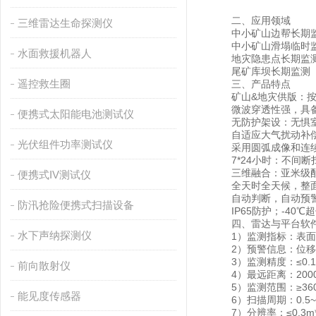
二、应用领域
三维雷达生命探测仪
中小矿山边帮长期
中小矿山滑塌临时
水面救援机器人
地灾隐患点长期监
尾矿库坝长期监测
遥控救生圈
三、产品特点
矿山&地灾供版：按
微波穿透性强，具备全
便携式太阳能电池测试仪
无防护架设：无惧室
自适应大气扰动补偿
光伏组件功率测试仪
采用圆弧成像和连续波
7*24小时：不间断
三维融合：亚米级
便携式IV测试仪
全天时全天候，整
自动判断，自动预警
防汛抢险便携式扫描设备
IP65防护；-40℃
四、雷达与平台软件
水下声纳探测仪
1）监测指标：表面
2）预警信息：位移
3）监测精度：≤0.1
前向散射仪
4）最远距离：200
5）监测范围：≥360*
能见度传感器
6）扫描周期：0.5~4
7）分辨率：≤0.3m*1