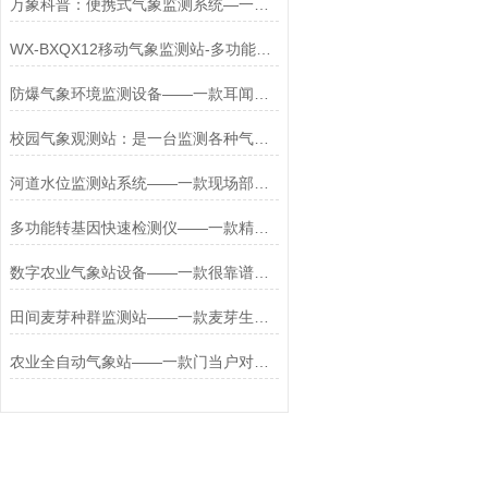
万象科普：便携式气象监测系统—一款妙不可言的便携式手持气象仪#2024*（
WX-BXQX12移动气象监测站-多功能便携气象观察站
防爆气象环境监测设备——一款耳闻不如目见的化工厂防爆气象站
校园气象观测站：是一台监测各种气象数据的（校园自动气象站）
河道水位监测站系统——一款现场部署的水库水位流量监测站2026+派+送
多功能转基因快速检测仪——一款精准捕捉的转基因粮食作物检测仪2026+派+送
数字农业气象站设备——一款很靠谱智慧农业气象监测系统#2023已更新
田间麦芽种群监测站——一款麦芽生长守护者物联网吸虫塔2024全+境+派+送
农业全自动气象站——一款门当户对的农业小型气象站厂家