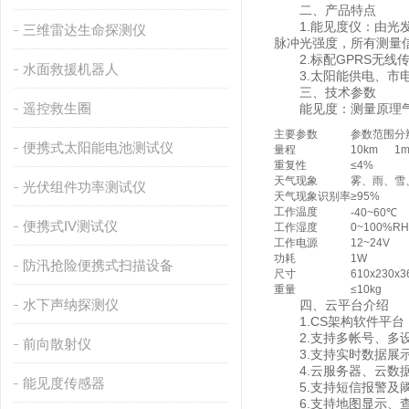
二、产品特点
1.能见度仪：由光发
三维雷达生命探测仪
脉冲光强度，所有测量信息由
2.标配GPRS无线
水面救援机器人
3.太阳能供电、市电
三、技术参数
遥控救生圈
能见度：测量原理气溶胶前散
主要参数
参数范围
分
便携式太阳能电池测试仪
量程
10km
1
重复性
≤4%
天气现象
雾、雨、雪
光伏组件功率测试仪
天气现象识别率
≥95%
工作温度
-40~60℃
便携式IV测试仪
工作湿度
0~100%RH
工作电源
12~24V
功耗
1W
防汛抢险便携式扫描设备
尺寸
610x230x3
重量
≤10kg
水下声纳探测仪
四、云平台介绍
1.CS架构软件平台
2.支持多帐号、多
前向散射仪
3.支持实时数据展示
4.云服务器、云数据
能见度传感器
5.支持短信报警及
6.支持地图显示、查