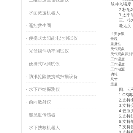
脉冲光强度，
2.标配G
水面救援机器人
3.太阳能
三、技术
遥控救生圈
能见度：测量原
主要参数
便携式太阳能电池测试仪
量程
重复性
天气现象
光伏组件功率测试仪
天气现象识别
工作温度
便携式IV测试仪
工作湿度
工作电源
功耗
防汛抢险便携式扫描设备
尺寸
重量
水下声纳探测仪
四、云平
1.CS架
2.支持多
前向散射仪
3.支持实
4.云服务
能见度传感器
5.支持短
6.支持地
7.支持数
水下搜救机器人
8.支持数