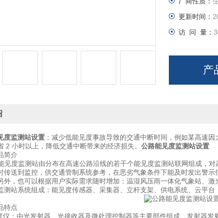
厂商性质：
更新时间：
2
访 问 量：
3
产
绍
见度监测站设置
：减少低能见度事故导致的交通中断时间，例如某高速因
省 2 小时以上，降低交通中断带来的经济损失。
公路能见度监测站设置
简介
能见度监测站由分布在高速公路沿线的若干个能见度监测站联网组成，对
时传送到监控，供交通管制系统参考，在恶劣气象条件下能及时发出警示
另外，也可以根据用户实际需求随时增加：温湿风压雨一体化气象站、激
站系统组成：能见度传感器、采集器、立杆支架、供电系统、云平台
特点
仪：由光发射器、光接收器及微处理控制器等主要部件组成。发射器发