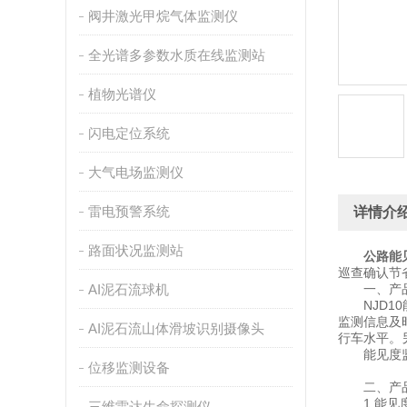
阀井激光甲烷气体监测仪
全光谱多参数水质在线监测站
植物光谱仪
闪电定位系统
大气电场监测仪
雷电预警系统
详情介
路面状况监测站
公路能
巡查确认节
AI泥石流球机
一、产品
NJD10
监测信息及
AI泥石流山体滑坡识别摄像头
行车水平。
能见度监测
位移监测设备
二、产品
1.能见度
三维雷达生命探测仪