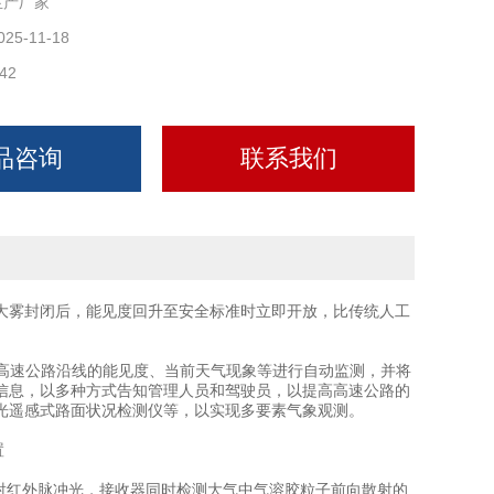
生产厂家
025-11-18
42
品咨询
联系我们
大雾封闭后，能见度回升至安全标准时立即开放，比传统人工
高速公路沿线的能见度、当前天气现象等进行自动监测，并将
信息，以多种方式告知管理人员和驾驶员，以提高高速公路的
光遥感式路面状况检测仪等，以实现多要素气象观测。
射红外脉冲光，接收器同时检测大气中气溶胶粒子前向散射的