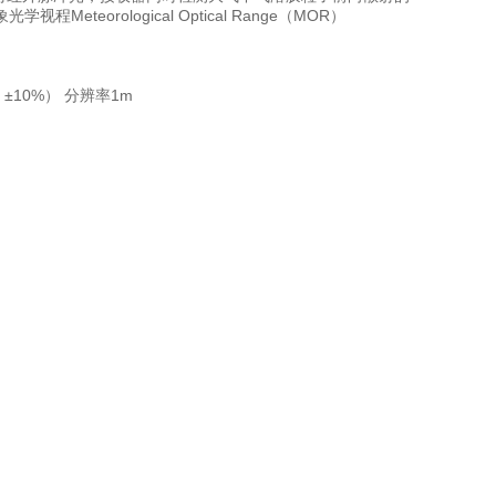
rological Optical Range（MOR）
 ±10%） 分辨率1m