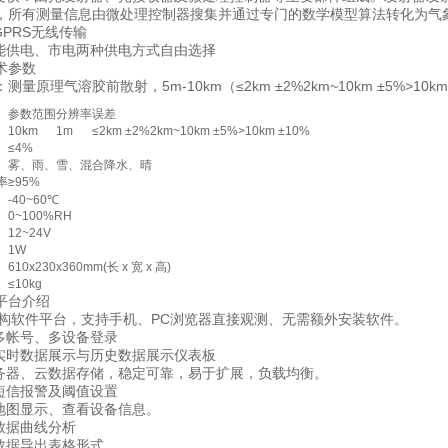
所有测量信息由微处理控制器搜集并通过专门的数学模型算法转化为气象光学视程Meteo
PRS无线传输
供电、市电两种供电方式自由选择
参数
理气溶胶前散射，5m-10km（≤2km ±2%2km~10km ±5%>10km
参数范围
分辨率
误差
10km
1m
≤2km ±2%2km~10km ±5%>10km ±10%
≤4%
雾、雨、雪、混合降水、晴
率
≥95%
-40~60℃
0~100%RH
12~24V
1W
610x230x360mm(长 x 宽 x 高)
≤10kg
台介绍
构软件平台，支持手机、PC浏览器直接观测、无需额外安装软件。
帐号、多设备登录
时数据展示与历史数据展示仪表板
器、云数据存储，稳定可靠，易于扩展，负载均衡。
信报警及阈值设置
图显示、查看设备信息。
据曲线分析
据导出表格形式