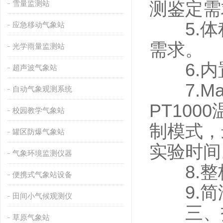
雪量监测站
测鉴定需
5.体
应急移动气象站
需求。
光学雨量监测站
6.内置
超声波气象站
7.Mar
自动气象观测系统
PT10
校园教学气象站
制模式，
罐区防爆气象站
实验时间
气象环境监测仪器
8.整板
便携式气象站设备
9.简
田间小气候观测仪
三、技
草原气象站