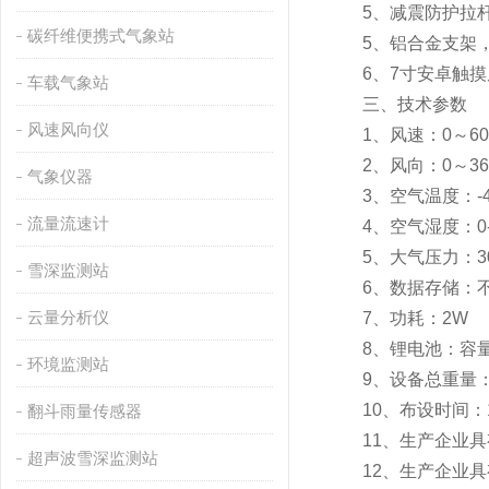
5、减震防护拉杆
碳纤维便携式气象站
5、铝合金支架，
6、7寸安卓触摸
车载气象站
三、技术参数
风速风向仪
1、风速：0～60m/s
2、风向：0～360
气象仪器
3、空气温度：-40-
流量流速计
4、空气湿度：0-10
5、大气压力：300-
雪深监测站
6、数据存储：不
云量分析仪
7、功耗：2W
8、锂电池：容量12
环境监测站
9、设备总重量：≤
10、布设时间：1
翻斗雨量传感器
11、生产企业具有
超声波雪深监测站
12、生产企业具