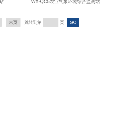
站
WX-QC5农业气象环境综合监测站
末页
跳转到第
页