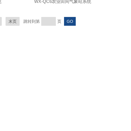
统
WX-QC6农业田间气象站系统
末页
跳转到第
页